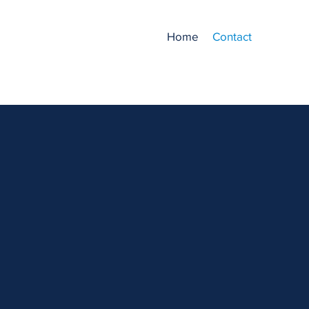
Home
Contact
nelli
 contabile
g und